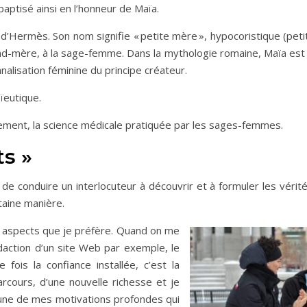
baptisé ainsi en l’honneur de Maïa.
Hermès. Son nom signifie « petite mère », hypocoristique (petit
rand-mère, à la sage-femme. Dans la mythologie romaine, Maïa est
nalisation féminine du principe créateur.
ïeutique.
uchement, la science médicale pratiquée par les sages-femmes.
ts »
t de conduire un interlocuteur à découvrir et à formuler les vérit
rtaine manière.
es aspects que je préfère. Quand on me
daction d’un site Web par exemple, le
fois la confiance installée, c’est la
rcours, d’une nouvelle richesse et je
 une de mes motivations profondes qui