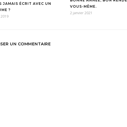
BONNE ANNÉE, BON REND
 JAMAIS ÉCRIT AVEC UN
VOUS-MÊME.
UME ?
2 janvier 2021
 2019
SSER UN COMMENTAIRE